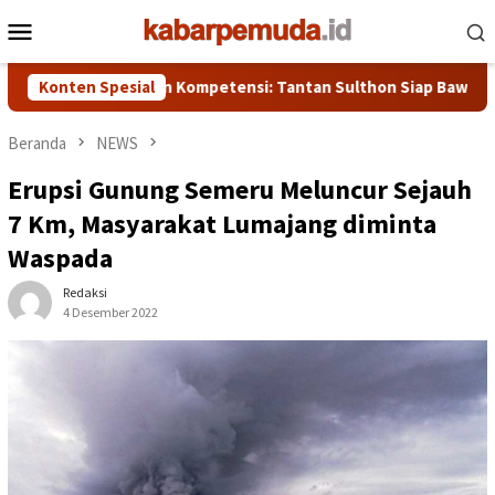
Loncat
Menu
ke
Mobile
konten
basis Etika dan Kompetensi: Tantan Sulthon Siap Bawa PWI Jawa
Konten Spesial
Beranda
NEWS
Erupsi Gunung Semeru Meluncur Sejauh
7 Km, Masyarakat Lumajang diminta
Waspada
Redaksi
4 Desember 2022