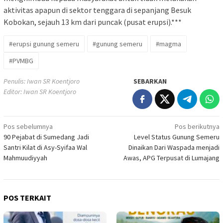
aktivitas apapun di sektor tenggara di sepanjang Besuk
Kobokan, sejauh 13 km dari puncak (pusat erupsi).***
#erupsi gunung semeru
#gunung semeru
#magma
#PVMBG
Penulis: Iwan SR Koentjoro
SEBARKAN
Editor: Iwan SR Koentjoro
Navigasi
Pos sebelumnya
Pos berikutnya
90 Pejabat di Sumedang Jadi
Level Status Gunung Semeru
pos
Santri Kilat di Asy-Syifaa Wal
Dinaikan Dari Waspada menjadi
Mahmuudiyyah
Awas, APG Terpusat di Lumajang
POS TERKAIT