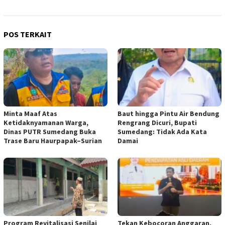
POS TERKAIT
Minta Maaf Atas
Baut hingga Pintu Air Bendung
Ketidaknyamanan Warga,
Rengrang Dicuri, Bupati
Dinas PUTR Sumedang Buka
Sumedang: Tidak Ada Kata
Trase Baru Haurpapak–Surian
Damai
Program Revitalisasi Senilai
Tekan Kebocoran Anggaran,