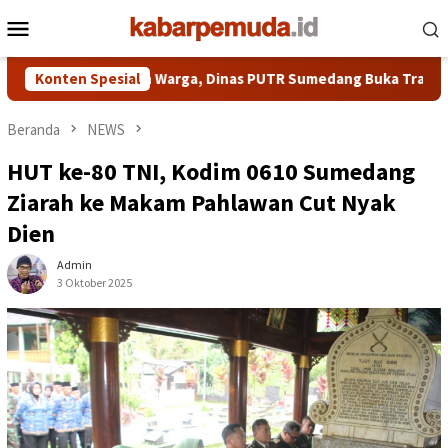
Loncat
Menu
ke
Mobile
konten
etidaknyamanan Warga, Dinas PUTR Sumedang Buka Trase Baru H
Konten Spesial
Beranda
NEWS
HUT ke-80 TNI, Kodim 0610 Sumedang
Ziarah ke Makam Pahlawan Cut Nyak
Dien
Admin
3 Oktober 2025