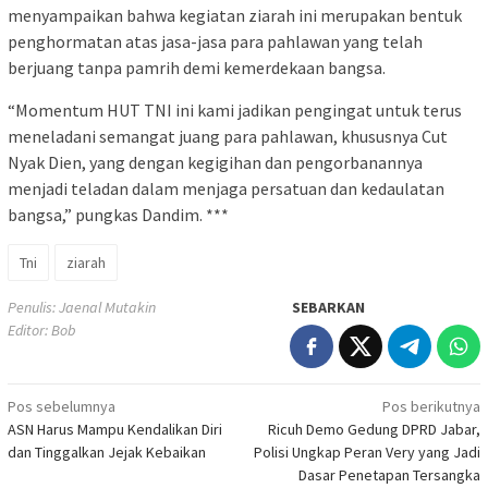
menyampaikan bahwa kegiatan ziarah ini merupakan bentuk
penghormatan atas jasa-jasa para pahlawan yang telah
berjuang tanpa pamrih demi kemerdekaan bangsa.
“Momentum HUT TNI ini kami jadikan pengingat untuk terus
meneladani semangat juang para pahlawan, khususnya Cut
Nyak Dien, yang dengan kegigihan dan pengorbanannya
menjadi teladan dalam menjaga persatuan dan kedaulatan
bangsa,” pungkas Dandim. ***
Tni
ziarah
Penulis: Jaenal Mutakin
SEBARKAN
Editor: Bob
Navigasi
Pos sebelumnya
Pos berikutnya
ASN Harus Mampu Kendalikan Diri
Ricuh Demo Gedung DPRD Jabar,
pos
dan Tinggalkan Jejak Kebaikan
Polisi Ungkap Peran Very yang Jadi
Dasar Penetapan Tersangka