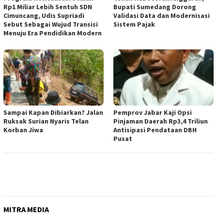
Rp1 Miliar Lebih Sentuh SDN
Bupati Sumedang Dorong
Cimuncang, Udis Supriadi
Validasi Data dan Modernisasi
Sebut Sebagai Wujud Transisi
Sistem Pajak
Menuju Era Pendidikan Modern
Sampai Kapan Dibiarkan? Jalan
Pemprov Jabar Kaji Opsi
Ruksak Surian Nyaris Telan
Pinjaman Daerah Rp3,4 Triliun
Korban Jiwa
Antisipasi Pendataan DBH
Pusat
MITRA MEDIA