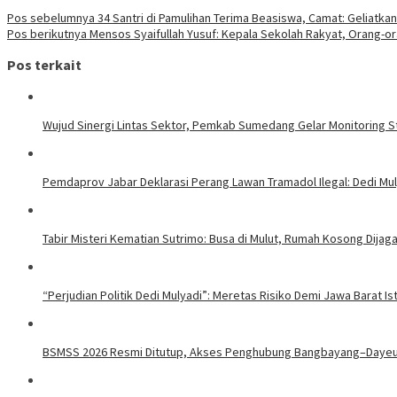
Pos sebelumnya
34 Santri di Pamulihan Terima Beasiswa, Camat: Geliatkan 
Pos berikutnya
Mensos Syaifullah Yusuf: Kepala Sekolah Rakyat, Orang-or
Pos terkait
Wujud Sinergi Lintas Sektor, Pemkab Sumedang Gelar Monitoring 
Pemdaprov Jabar Deklarasi Perang Lawan Tramadol Ilegal: Dedi Mul
Tabir Misteri Kematian Sutrimo: Busa di Mulut, Rumah Kosong Dija
“Perjudian Politik Dedi Mulyadi”: Meretas Risiko Demi Jawa Barat I
BSMSS 2026 Resmi Ditutup, Akses Penghubung Bangbayang–Dayeuh