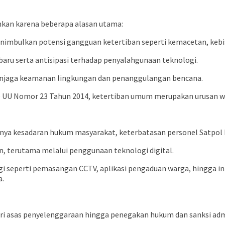
hkan karena beberapa alasan utama:
enimbulkan potensi gangguan ketertiban seperti kemacetan, kebi
baru serta antisipasi terhadap penyalahgunaan teknologi.
enjaga keamanan lingkungan dan penanggulangan bencana.
 e UU Nomor 23 Tahun 2014, ketertiban umum merupakan urusan w
hnya kesadaran hukum masyarakat, keterbatasan personel Satpol 
, terutama melalui penggunaan teknologi digital.
 seperti pemasangan CCTV, aplikasi pengaduan warga, hingga in
a.
ri asas penyelenggaraan hingga penegakan hukum dan sanksi admin