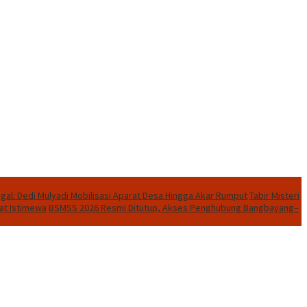
al: Dedi Mulyadi Mobilisasi Aparat Desa Hingga Akar Rumput
Tabir Misteri
rat Istimewa
BSMSS 2026 Resmi Ditutup, Akses Penghubung Bangbayang–