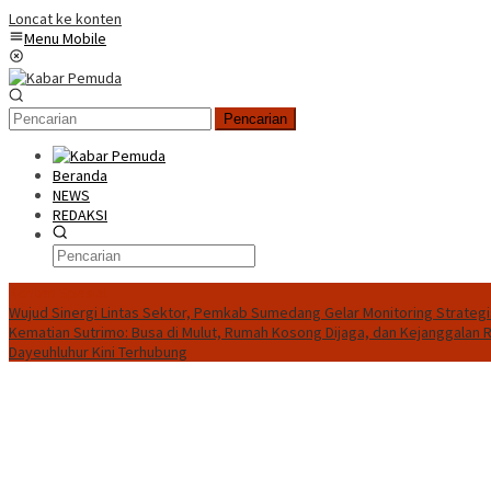
Loncat ke konten
Menu Mobile
Pencarian
Beranda
NEWS
REDAKSI
Konten Spesial
Wujud Sinergi Lintas Sektor, Pemkab Sumedang Gelar Monitoring Strate
Kematian Sutrimo: Busa di Mulut, Rumah Kosong Dijaga, dan Kejanggalan
Dayeuhluhur Kini Terhubung