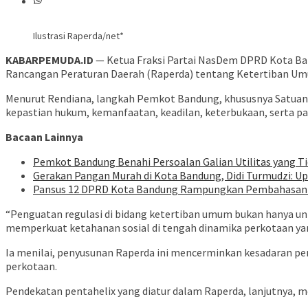
Ilustrasi Raperda/net*
KABARPEMUDA.ID
— Ketua Fraksi Partai NasDem DPRD Kota Ban
Rancangan Peraturan Daerah (Raperda) tentang Ketertiban Um
Menurut Rendiana, langkah Pemkot Bandung, khususnya Satuan 
kepastian hukum, kemanfaatan, keadilan, keterbukaan, serta pa
Bacaan Lainnya
Pemkot Bandung Benahi Persoalan Galian Utilitas yang Ti
Gerakan Pangan Murah di Kota Bandung, Didi Turmudzi: 
Pansus 12 DPRD Kota Bandung Rampungkan Pembahasan R
“Penguatan regulasi di bidang ketertiban umum bukan hanya unt
memperkuat ketahanan sosial di tengah dinamika perkotaan ya
Ia menilai, penyusunan Raperda ini mencerminkan kesadaran pe
perkotaan.
Pendekatan pentahelix yang diatur dalam Raperda, lanjutnya, 