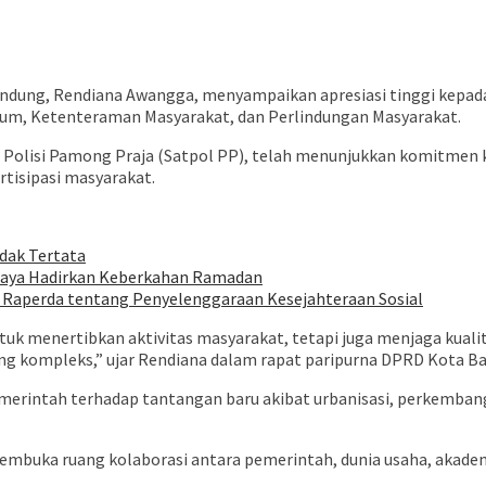
dung, Rendiana Awangga, menyampaikan apresiasi tinggi kepada
um, Ketenteraman Masyarakat, dan Perlindungan Masyarakat.
Polisi Pamong Praja (Satpol PP), telah menunjukkan komitmen k
rtisipasi masyarakat.
dak Tertata
Upaya Hadirkan Keberkahan Ramadan
aperda tentang Penyelenggaraan Kesejahteraan Sosial
uk menertibkan aktivitas masyarakat, tetapi juga menjaga kualit
ng kompleks,” ujar Rendiana dalam rapat paripurna DPRD Kota B
merintah terhadap tantangan baru akibat urbanisasi, perkembang
membuka ruang kolaborasi antara pemerintah, dunia usaha, akadem