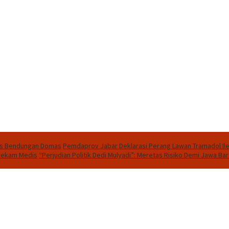
gis Bendungan Domas
Pemdaprov Jabar Deklarasi Perang Lawan Tramadol Ileg
 Rekam Medis
“Perjudian Politik Dedi Mulyadi”: Meretas Risiko Demi Jawa Ba