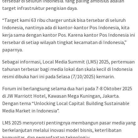
tersebar di seluruh Indonesia. Yang paling ambisius adalah
target infrastruktur pengisian daya.
“Target kami 63 ribu charger untuk bisa tersebar di seluruh
Indonesia, nantinya ada di kantor-kantor Pos Indonesia, kita
kerja sama dengan kantor Pos. Karena kantor Pos Indonesia ini
tersebar di setiap wilayah tingkat kecamatan di Indonesia,”
paparnya.
Sebagai informasi, Local Media Summit (LMS) 2025, pertemuan
tahunan terbesar bagi media lokal dan skala kecil di Indonesia
resmi dibuka hari ini pada Selasa (7/10/2025) kemarin.
Forum ini berlangsung selama dua hari pada 7-8 Oktober 2025
di JW Marriott Hotel, Kawasan Mega Kuningan, Jakarta.
Dengan tema “Unlocking Local Capital: Building Sustainable
Media Market in Indonesia”.
LMS 2025 menyoroti pentingnya membangun pasar media yang
berkelanjutan melalui inovasi model bisnis, keterlibatan
komunitas, dan pemanfaatan teknologi.v