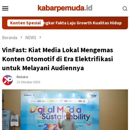
Loncat
Menu
ke
Mobile
konten
sorot, KDM Bongkar Fakta Laju Growth Kualitas Hidup Nomor Satu
Konten Spesial
Beranda
NEWS
VinFast: Kiat Media Lokal Mengemas
Konten Otomotif di Era Elektrifikasi
untuk Melayani Audiennya
Redaksi
13 Oktober 2025