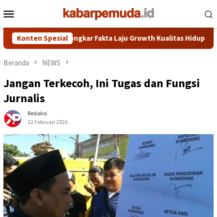
Loncat
Menu
ke
Mobile
konten
 Disorot, KDM Bongkar Fakta Laju Growth Kualitas Hidup Nomor Sa
Konten Spesial
Beranda
NEWS
Jangan Terkecoh, Ini Tugas dan Fungsi
Jurnalis
Redaksi
22 Februari 2026