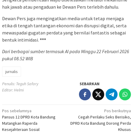
hak jawab atau pengaduan ke Dewan Pers terlebih dahulu.
Dewan Pers juga mengingatkan media untuk tetap menjaga
etika di tengah tantangan ekonomi dan disrupsi digital, serta
mewaspadai gugatan perdata yang bernilai fantastis sebagai
bentuk intimidasi.
***
Dari berbagai sumber termasuk AI pada Minggu 22 Februari 2026
pukul 08.52 WIB
jurnalis
Penulis: Teguh Safary
SEBARKAN
Editor: Helmi
Navigasi
Pos sebelumnya
Pos berikutnya
Pansus 12 DPRD Kota Bandung
Cegah Perilaku Seks Berisiko,
pos
Matangkan Raperda
DPRD Kota Bandung Dorong Perda
Kesejahteraan Sosial
Khusus