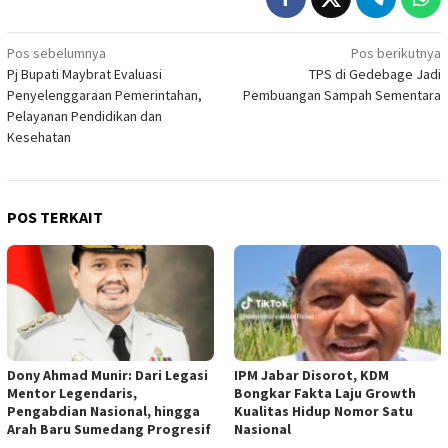
Navigasi
Pos sebelumnya
Pos berikutnya
Pj Bupati Maybrat Evaluasi
TPS di Gedebage Jadi
pos
Penyelenggaraan Pemerintahan,
Pembuangan Sampah Sementara
Pelayanan Pendidikan dan
Kesehatan
POS TERKAIT
Dony Ahmad Munir: Dari Legasi
IPM Jabar Disorot, KDM
Mentor Legendaris,
Bongkar Fakta Laju Growth
Pengabdian Nasional, hingga
Kualitas Hidup Nomor Satu
Arah Baru Sumedang Progresif
Nasional