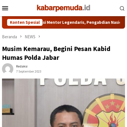
Loncat
Menu
ke
Mobile
konten
unir: Dari Legasi Mentor Legendaris, Pengabdian Nasional, hin
Konten Spesial
Beranda
NEWS
Musim Kemarau, Begini Pesan Kabid
Humas Polda Jabar
Redaksi
7 September 2023