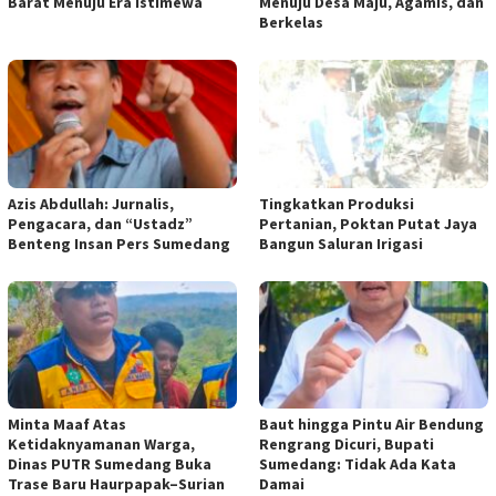
Barat Menuju Era Istimewa
Menuju Desa Maju, Agamis, dan
Berkelas
Azis Abdullah: Jurnalis,
Tingkatkan Produksi
Pengacara, dan “Ustadz”
Pertanian, Poktan Putat Jaya
Benteng Insan Pers Sumedang
Bangun Saluran Irigasi
Minta Maaf Atas
Baut hingga Pintu Air Bendung
Ketidaknyamanan Warga,
Rengrang Dicuri, Bupati
Dinas PUTR Sumedang Buka
Sumedang: Tidak Ada Kata
Trase Baru Haurpapak–Surian
Damai