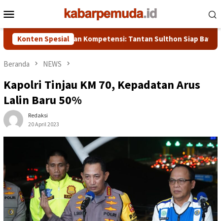
Loncat
Menu
ke
Mobile
konten
rbasis Etika dan Kompetensi: Tantan Sulthon Siap Bawa PWI Jaw
Konten Spesial
Beranda
NEWS
Kapolri Tinjau KM 70, Kepadatan Arus
Lalin Baru 50%
Redaksi
20 April 2023