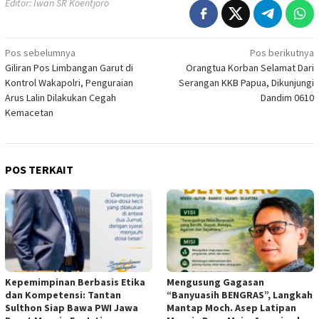
Editor: Iwan SR Koentjoro
Navigasi
Pos sebelumnya
Pos berikutnya
Giliran Pos Limbangan Garut di
Orangtua Korban Selamat Dari
pos
Kontrol Wakapolri, Penguraian
Serangan KKB Papua, Dikunjungi
Arus Lalin Dilakukan Cegah
Dandim 0610
Kemacetan
POS TERKAIT
Kepemimpinan Berbasis Etika
Mengusung Gagasan
dan Kompetensi: Tantan
“Banyuasih BENGRAS”, Langkah
Sulthon Siap Bawa PWI Jawa
Mantap Moch. Asep Latipan