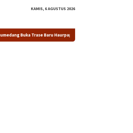
KAMIS, 6 AGUSTUS 2026
Trase Baru Haurpapak–Surian
Baut hingga Pintu Air Ben