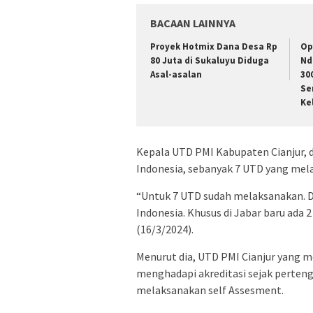
BACAAN LAINNYA
Proyek Hotmix Dana Desa Rp
Op
80 Juta di Sukaluyu Diduga
Nd
Asal-asalan
30
Se
Ke
Kepala UTD PMI Kabupaten Cianjur, d
Indonesia, sebanyak 7 UTD yang mela
“Untuk 7 UTD sudah melaksanakan. Dan
Indonesia. Khusus di Jabar baru ada 2 
(16/3/2024).
Menurut dia, UTD PMI Cianjur yang 
menghadapi akreditasi sejak perteng
melaksanakan self Assesment.