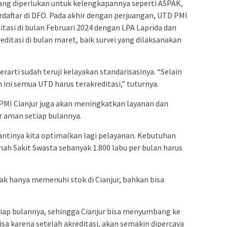
ang diperlukan untuk kelengkapannya seperti ASPAK,
rdaftar di DFO. Pada akhir dengan perjuangan, UTD PMI
tasi di bulan Februari 2024 dengan LPA Laprida dan
ditasi di bulan maret, baik survei yang dilaksanakan
rarti sudah teruji kelayakan standarisasinya. “Selain
ini semua UTD harus terakreditasi,” tuturnya.
 PMI Cianjur juga akan meningkatkan layanan dan
r aman setiap bulannya.
antinya kita optimalkan lagi pelayanan. Kebutuhan
mah Sakit Swasta sebanyak 1.800 labu per bulan harus
k hanya memenuhi stok di Cianjur, bahkan bisa
tiap bulannya, sehingga Cianjur bisa menyumbang ke
sa karena setelah akreditasi, akan semakin dipercaya