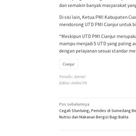
dan semakin banyak masyarakat yang 
Di sisi lain, Ketua PMI Kabupaten C
mendorong UTD PMI Cianjur untuk bi
“Meskipun UTD PMI Cianjur merupak
mampu menjadi 5 UTD yang paling awa
dengan pelayanan sesuai standar mel
Cianjur
Penulis: Jaenal
Editor: Helmi FR
Navigasi
Pos sebelumnya
Cegah Stuntuing, Pemdes di Sumedang Be
pos
Nutrisi dan Makanan Bergizi Bagi Balita