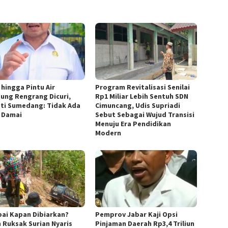
 hingga Pintu Air
Program Revitalisasi Senilai
ung Rengrang Dicuri,
Rp1 Miliar Lebih Sentuh SDN
ti Sumedang: Tidak Ada
Cimuncang, Udis Supriadi
 Damai
Sebut Sebagai Wujud Transisi
Menuju Era Pendidikan
Modern
ai Kapan Dibiarkan?
Pemprov Jabar Kaji Opsi
n Ruksak Surian Nyaris
Pinjaman Daerah Rp3,4 Triliun