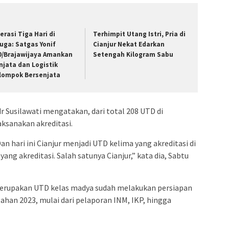
erasi Tiga Hari di
Terhimpit Utang Istri, Pria di
uga: Satgas Yonif
Cianjur Nekat Edarkan
0/Brajawijaya Amankan
Setengah Kilogram Sabu
njata dan Logistik
lompok Bersenjata
r Susilawati mengatakan, dari total 208 UTD di
ksanakan akreditasi.
 hari ini Cianjur menjadi UTD kelima yang akreditasi di
yang akreditasi. Salah satunya Cianjur,” kata dia, Sabtu
merupakan UTD kelas madya sudah melakukan persiapan
ahan 2023, mulai dari pelaporan INM, IKP, hingga